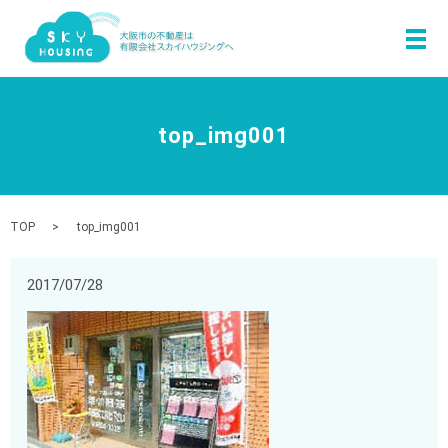
メ
top_img001
TOP
top_img001
2017/07/28