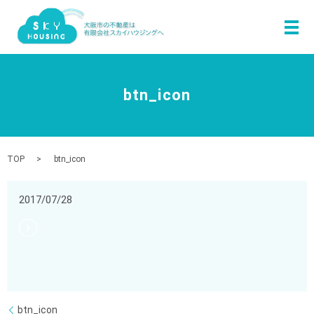
メ
btn_icon
TOP
btn_icon
2017/07/28
btn_icon